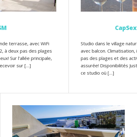
SM
CapSex
ande terrasse, avec WiFi
Studio dans le village natu
e 2, à deux pas des plages
avec balcon. Climatisation, 
x! Sur l’allée principale,
pas des plages et des acti
ecevoir sur […]
assurée! Disponibilités Ju
ce studio où […]